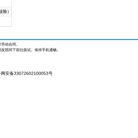
核验）
订劳动合同。
朋友陪同下前往面试。保持手机通畅。
网安备33072602100053号