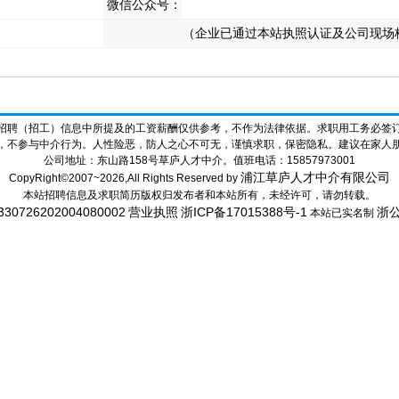
微信公众号：
（企业已通过本站执照认证及公司现场
招聘（招工）信息中所提及的工资薪酬仅供参考，不作为法律依据。求职用工务必签
，不参与中介行为。人性险恶，防人之心不可无，谨慎求职，保密隐私。建议在家人
公司地址：东山路158号草庐人才中介。值班电话：15857973001
浦江草庐人才中介有限公司
CopyRight©2007~2026,All Rights Reserved by
本站招聘信息及求职简历版权归发布者和本站所有，未经许可，请勿转载。
26202004080002
营业执照
浙ICP备17015388号-1
浙公
本站已实名制