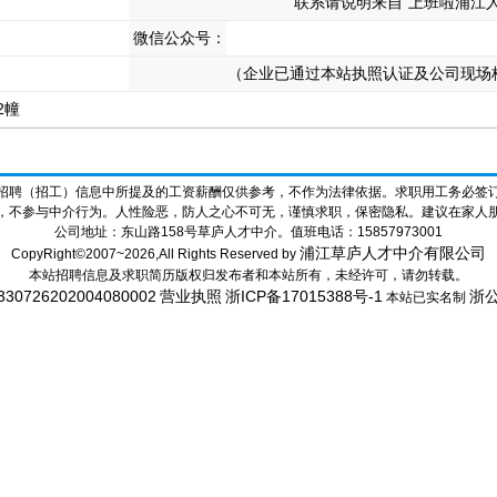
联系请说明来自“上班啦浦江人
微信公众号：
（企业已通过本站执照认证及公司现场
2幢
招聘（招工）信息中所提及的工资薪酬仅供参考，不作为法律依据。求职用工务必签
，不参与中介行为。人性险恶，防人之心不可无，谨慎求职，保密隐私。建议在家人
公司地址：东山路158号草庐人才中介。值班电话：15857973001
浦江草庐人才中介有限公司
CopyRight©2007~2026,All Rights Reserved by
本站招聘信息及求职简历版权归发布者和本站所有，未经许可，请勿转载。
26202004080002
营业执照
浙ICP备17015388号-1
浙公
本站已实名制