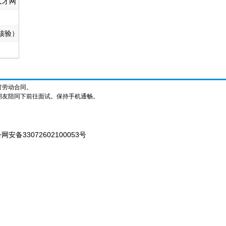
才网”
核验）
订劳动合同。
朋友陪同下前往面试。保持手机通畅。
网安备33072602100053号