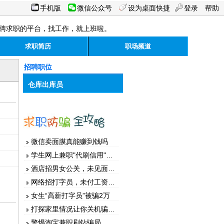
手机版
微信公众号
设为桌面快捷
登录
帮助
聘求职的平台，找工作，就上班啦。
求职简历
职场频道
招聘职位
仓库出库员
微信卖面膜真能赚到钱吗
学生网上兼职"代刷信用"被骗
酒店招男女公关，未见面先汇款
网络招打字员，未付工资先押金
女生“高薪打字员”被骗2万
打探家里情况让你关机骗家人
警惕淘宝兼职刷钻骗局