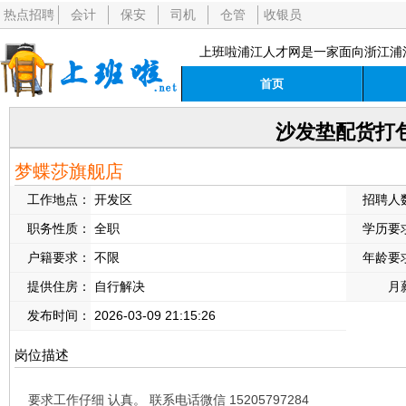
热点招聘
会计
保安
司机
仓管
收银员
上班啦浦江人才网是一家面向浙江浦
首页
沙发垫配货打
梦蝶莎旗舰店
工作地点：
开发区
招聘人
职务性质：
全职
学历要
户籍要求：
不限
年龄要
提供住房：
自行解决
月
发布时间：
2026-03-09 21:15:26
岗位描述
要求工作仔细 认真。 联系电话微信 15205797284