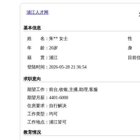
浦江人才网
基本信息
姓 名：朱** 女士
性 
年 龄：20岁
身 
籍 贯：浦江
目前
登陆时间：2026-05-28 21:36:54
求职意向
期望工作：前台,收银,主播,助理,客服
期望月薪：4401-6000
住房要求：自行解决
工作类型：均可
工作地点：浦江皆可
教育情况