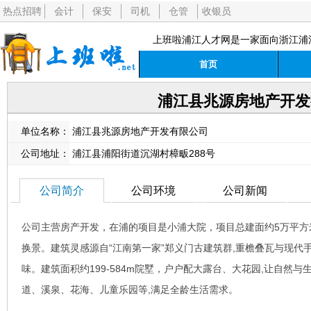
热点招聘
会计
保安
司机
仓管
收银员
上班啦浦江人才网是一家面向浙江浦
首页
浦江县兆源房地产开发
单位名称：
浦江县兆源房地产开发有限公司
公司地址：
浦江县浦阳街道沉湖村樟畈288号
公司简介
公司环境
公司新闻
公司主营房产开发，在浦的项目是小浦大院，项目总建面约5万平方米
换景。建筑灵感源自“江南第一家”郑义门古建筑群,重檐叠瓦与现代
味。建筑面积约199-584m院墅，户户配大露台、大花园,让自然
道、溪泉、花海、儿童乐园等,满足全龄生活需求。