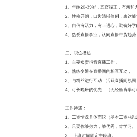
1、年龄20-39岁，五官端正，有亲和
2、性格开朗，口齿清晰伶俐，表达能
3、自信有活力，有上进心，勤奋好
4、热爱直播事业，认同直播带货趋势
二、职位描述：
1、主要负责抖音直播工作，
2、熟练变通在直播间的相互互动，
3、与粉丝进行互动，活跃直播间氛围
4、可长晚班的优先！（无经验肯学可
工作待遇：
1、工资情况具体面议（基本工资+提
2、只要你够努力，够优秀，肯学习。
3.、上班时间固定中晚班。