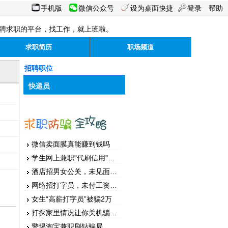
手机版
微信公众号
设为桌面快捷
登录
帮助
聘求职的平台，找工作，就上班啦。
求职简历
职场频道
招聘职位
快递员
微信卖面膜真能赚到钱吗
学生网上兼职"代刷信用"被骗
酒店招男女公关，未见面先汇款
网络招打字员，未付工资先押金
女生“高薪打字员”被骗2万
打探家里情况让你关机骗家人
警惕淘宝兼职刷钻骗局