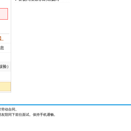
】
信息
核验）
订劳动合同。
朋友陪同下前往面试。保持手机通畅。