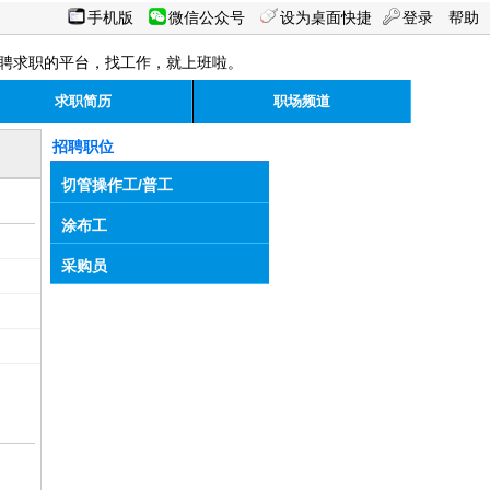
手机版
微信公众号
设为桌面快捷
登录
帮助
聘求职的平台，找工作，就上班啦。
求职简历
职场频道
招聘职位
切管操作工/普工
涂布工
采购员