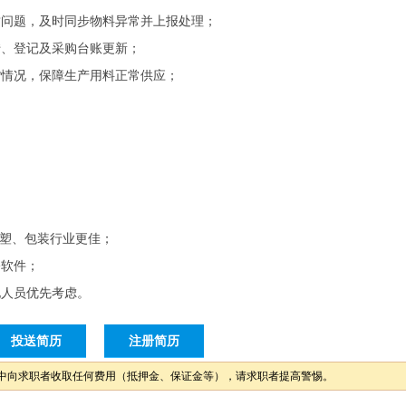
质问题，及时同步物料异常并上报处理；
转、登记及采购台账更新；
货情况，保障生产用料正常供应；
悉橡塑、包装行业更佳；
公软件；
地人员优先考虑。
投送简历
注册简历
中向求职者收取任何费用（抵押金、保证金等），请求职者提高警惕。