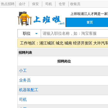
热点招聘
会计
保安
司机
仓管
收银员
上班啦浦江人才网是一家
首页
职位
工作地区：
浦江城区
城北
城南
经济开发区
大许汽
招聘列表
招聘岗位
小工
业务员
机器装配工
司机