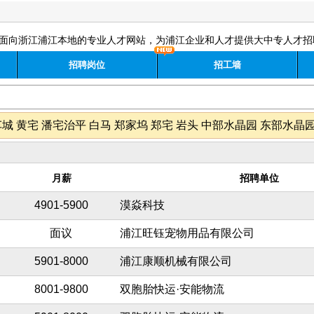
面向浙江浦江本地的专业人才网站，为浦江企业和人才提供大中专人才招
招聘岗位
招工墙
车城
黄宅
潘宅治平
白马
郑家坞
郑宅
岩头
中部水晶园
东部水晶
月薪
招聘单位
4901-5900
漠焱科技
面议
浦江旺钰宠物用品有限公司
5901-8000
浦江康顺机械有限公司
8001-9800
双胞胎快运·安能物流