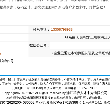
：物美价廉，畅销全球。热忱欢迎国内外新老客户来图来样、打样定做！
联系电话：
13306798935
联系请说明来自“上班啦浦江人
微信公众号：
/
（企业已通过本站执照认证及公司现场
保尔路9号
招聘（招工）信息中所提及的工资薪酬仅供参考，不作为法律依据。求职用工务必签
，不参与中介行为。人性险恶，防人之心不可无，谨慎求职，保密隐私。建议在家人
公司地址：东山路158号草庐人才中介。值班电话：15857973001
浦江草庐人才中介有限公司
CopyRight©2007~2026,All Rights Reserved by
本站招聘信息及求职简历版权归发布者和本站所有，未经许可，请勿转载。
26202004080002
营业执照
浙ICP备17015388号-1
浙公
本站已实名制