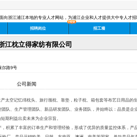
面向浙江浦江本地的专业人才网站，为浦江企业和人才提供大中专人才招
招聘岗位
招工墙
浙江枕立得家纺有限公司
保尔路9号
公司新闻
生产太空记忆绵枕头、旅行颈枕、靠垫，粒子枕、箱包套等布艺日用品的
控团队、生产管理团队、新品研发团队、业务团队，并始终以：品质是企
为短期利益出卖未来为企业宗旨。
，积累了丰富的订单生产和管理经验，形成了优异的质量监控体系，产
国际验厂。产品远销欧美、日韩、东南亚、澳洲、南美等国家，单款产品年