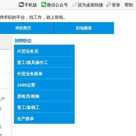
手机版
微信公众号
设为桌面快捷
登录
帮助
聘求职的平台，找工作，就上班啦。
求职简历
职场频道
招聘职位
外贸业务员
普工/模具操作工
外贸业务跟单
1688运营
质检员/检验
生产
普工/套棉工
业
生产跟单
品
产