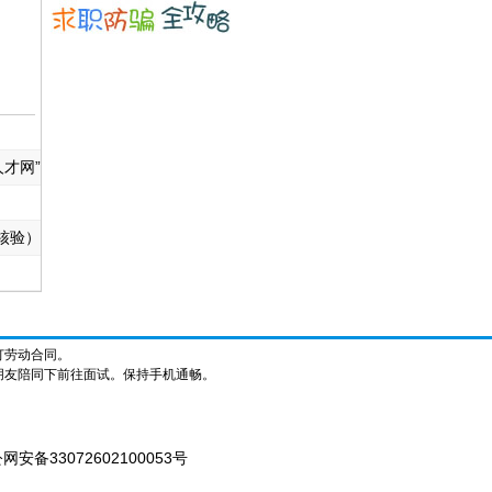
才网”
核验）
订劳动合同。
朋友陪同下前往面试。保持手机通畅。
网安备33072602100053号