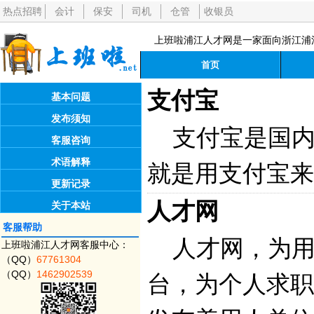
热点招聘
会计
保安
司机
仓管
收银员
上班啦浦江人才网是一家面向浙江浦
首页
支付宝
基本问题
发布须知
支付宝是国内
客服咨询
术语解释
就是用支付宝来
更新记录
人才网
关于本站
客服帮助
人才网，为用
上班啦浦江人才网客服中心：
（QQ）
67761304
（QQ）
1462902539
台，为个人求职